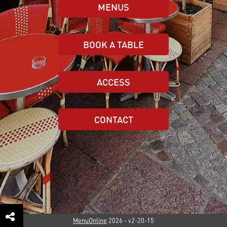
MENUS
BOOK A TABLE
ACCESS
CONTACT
MenuOnline
2026
- v2-20-15