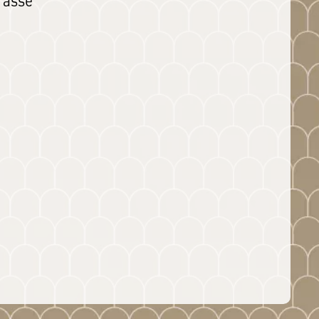
rrasse