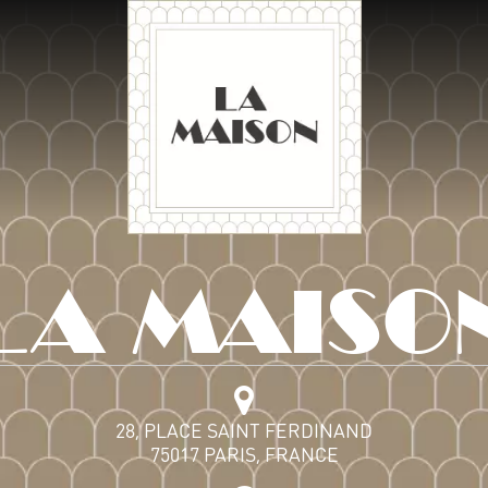
LA MAISO
28, PLACE SAINT FERDINAND
75017 PARIS, FRANCE