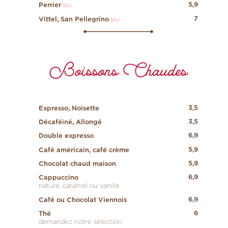
5,9
Perrier
33cl
7
Vittel, San Pellegrino
50cl
Boissons Chaudes
3,5
Expresso, Noisette
3,5
Décaféiné, Allongé
6,9
Double expresso
5,9
Café américain, café crème
5,9
Chocolat chaud maison
6,9
Cappuccino
nature, caramel ou vanille
6,9
Café ou Chocolat Viennois
6
Thé
demandez notre sélection