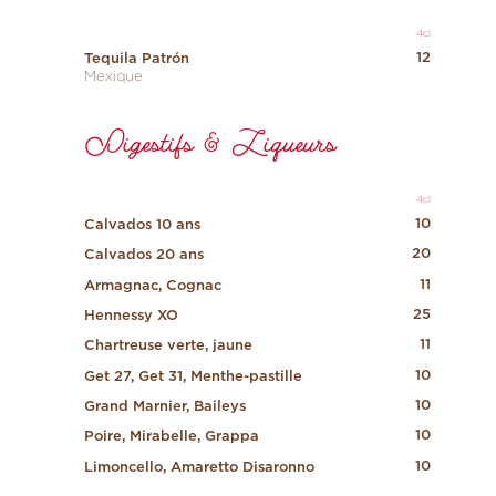
4cl
12
Tequila Patrón
Mexique
Digestifs & Liqueurs
4cl
10
Calvados 10 ans
20
Calvados 20 ans
11
Armagnac, Cognac
25
Hennessy XO
11
Chartreuse verte, jaune
10
Get 27, Get 31, Menthe-pastille
10
Grand Marnier, Baileys
10
Poire, Mirabelle, Grappa
10
Limoncello, Amaretto Disaronno