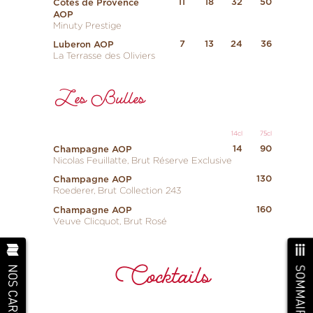
11
18
32
50
Côtes de Provence
AOP
Minuty Prestige
7
13
24
36
Luberon AOP
La Terrasse des Oliviers
Les Bulles
14cl
75cl
14
90
Champagne AOP
Nicolas Feuillatte, Brut Réserve Exclusive
130
Champagne AOP
Roederer, Brut Collection 243
160
Champagne AOP
Veuve Clicquot, Brut Rosé
Cocktails
NOS CARTES
SOMMAIRE