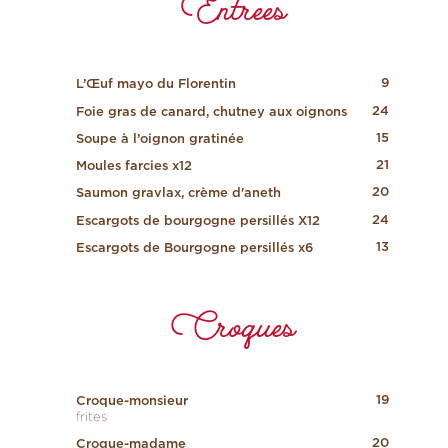
Entrees
9
L’Œuf mayo du Florentin
24
Foie gras de canard, chutney aux oignons
15
Soupe à l’oignon gratinée
21
Moules farcies x12
20
Saumon gravlax, crème d'aneth
24
Escargots de bourgogne persillés X12
13
Escargots de Bourgogne persillés x6
Croques
19
Croque-monsieur
frites
20
Croque-madame