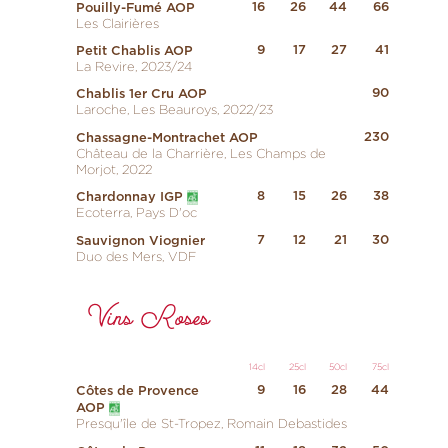
16
26
44
66
Pouilly-Fumé AOP
Les Clairières
9
17
27
41
Petit Chablis AOP
La Revire, 2023/24
90
Chablis 1er Cru AOP
Laroche, Les Beauroys, 2022/23
230
Chassagne-Montrachet AOP
Château de la Charrière, Les Champs de
Morjot, 2022
8
15
26
38
Chardonnay IGP
Ecoterra, Pays D'oc
7
12
21
30
Sauvignon Viognier
Duo des Mers, VDF
Vins Roses
14cl
25cl
50cl
75cl
9
16
28
44
Côtes de Provence
AOP
Presqu'île de St-Tropez, Romain Debastides