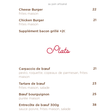
au pain artisanal
22
Cheese Burger
frites maison
21
Chicken Burger
frites maison
Supplément bacon grillé +2€
Plats
21
Carpaccio de bœuf
pesto, roquette, copeaux de parmesan, frites
maison
23
Tartare de bœuf
frites maison, salade
25
Bœuf bourguignon
purée maison
38
Entrecôte de bœuf 300g
sauce poivre, frites maison, salade