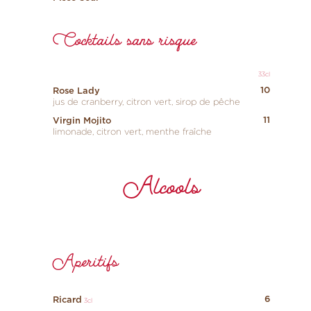
Cocktails sans risque
33cl
10
Rose Lady
jus de cranberry, citron vert, sirop de pêche
11
Virgin Mojito
limonade, citron vert, menthe fraîche
Alcools
Aperitifs
6
Ricard
3cl