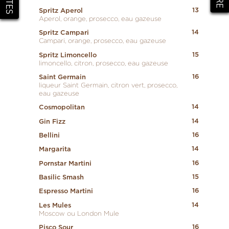
13
Spritz Aperol
Aperol, orange, prosecco, eau gazeuse
14
Spritz Campari
Campari, orange, prosecco, eau gazeuse
15
Spritz Limoncello
limoncello, citron, prosecco, eau gazeuse
16
Saint Germain
liqueur Saint Germain, citron vert, prosecco,
eau gazeuse
14
Cosmopolitan
14
Gin Fizz
16
Bellini
14
Margarita
16
Pornstar Martini
15
Basilic Smash
16
Espresso Martini
14
Les Mules
Moscow ou London Mule
16
Pisco Sour