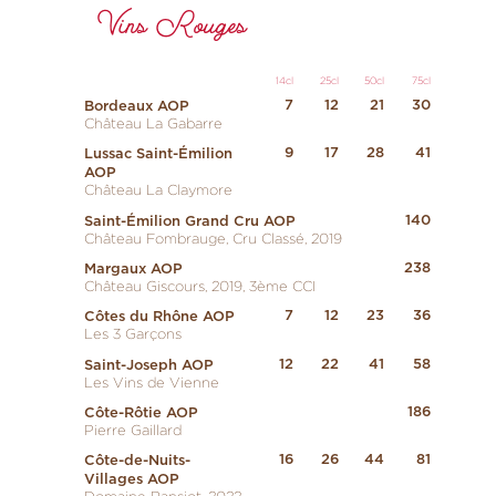
Vins Rouges
14cl
25cl
50cl
75cl
7
12
21
30
Bordeaux AOP
Château La Gabarre
9
17
28
41
Lussac Saint-Émilion
AOP
Château La Claymore
140
Saint-Émilion Grand Cru AOP
Château Fombrauge, Cru Classé, 2019
238
Margaux AOP
Château Giscours, 2019, 3ème CCI
7
12
23
36
Côtes du Rhône AOP
Les 3 Garçons
12
22
41
58
Saint-Joseph AOP
Les Vins de Vienne
186
Côte-Rôtie AOP
Pierre Gaillard
16
26
44
81
Côte-de-Nuits-
Villages AOP