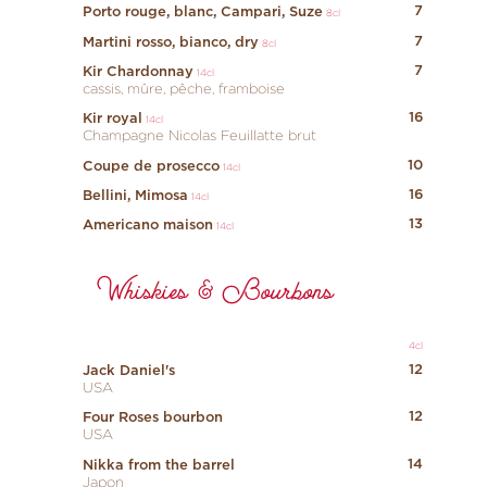
7
Porto rouge, blanc, Campari, Suze
8cl
7
Martini rosso, bianco, dry
8cl
7
Kir Chardonnay
14cl
cassis, mûre, pêche, framboise
16
Kir royal
14cl
Champagne Nicolas Feuillatte brut
10
Coupe de prosecco
14cl
16
Bellini, Mimosa
14cl
13
Americano maison
14cl
Whiskies & Bourbons
4cl
12
Jack Daniel's
USA
12
Four Roses bourbon
USA
14
Nikka from the barrel
Japon