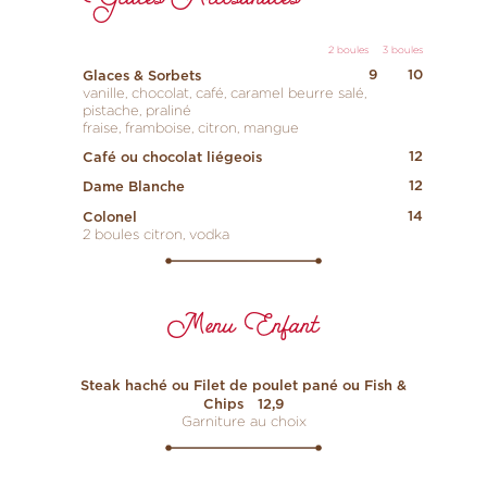
Glaces Artisanales
2 boules
3 boules
9
10
Glaces & Sorbets
vanille, chocolat, café, caramel beurre salé,
pistache, praliné
fraise, framboise, citron, mangue
12
Café ou chocolat liégeois
12
Dame Blanche
14
Colonel
2 boules citron, vodka
Menu Enfant
Steak haché ou Filet de poulet pané ou Fish &
Chips
12,9
Garniture au choix