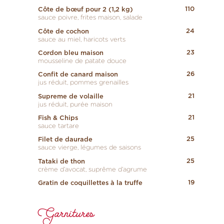
110
Côte de bœuf pour 2 (1,2 kg)
sauce poivre, frites maison, salade
24
Côte de cochon
sauce au miel, haricots verts
23
Cordon bleu maison
mousseline de patate douce
26
Confit de canard maison
jus réduit, pommes grenailles
21
Supreme de volaille
jus réduit, purée maison
21
Fish & Chips
sauce tartare
25
Filet de daurade
sauce vierge, légumes de saisons
25
Tataki de thon
crème d’avocat, suprême d’agrume
19
Gratin de coquillettes à la truffe
Garnitures