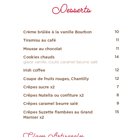
Desserts
10
Crème brûlée à la vanille Bourbon
11
Tiramisu au café
11
Mousse au chocolat
14
Cookies chauds
glace vanille, coulis caramel beurre salé
12
Irish coffee
12
Coupe de fruits rouges, Chantilly
7
Crêpes sucre x2
8
Crêpes Nutella ou confiture x2
9
Crêpes caramel beurre salé
15
Crêpes Suzette flambées au Grand
Marnier x2