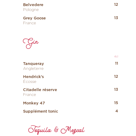
12
Belvedere
Pologne
13
Grey Goose
France
Gin
4cl
11
Tanqueray
Angleterre
12
Hendrick's
Écosse
13
Citadelle réserve
France
15
Monkey 47
4
Supplément tonic
Tequila & Mezcal