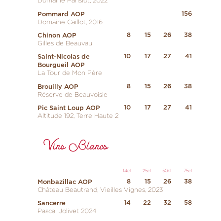
Domaine Pansiot, 2022
156
Pommard AOP
Domaine Caillot, 2016
8
15
26
38
Chinon AOP
Gilles de Beauvau
10
17
27
41
Saint-Nicolas de
Bourgueil AOP
La Tour de Mon Père
8
15
26
38
Brouilly AOP
Réserve de Beauvoisie
10
17
27
41
Pic Saint Loup AOP
Altitude 192, Terre Haute 2
Vins Blancs
14cl
25cl
50cl
75cl
8
15
26
38
Monbazillac AOP
Château Beautrand, Vieilles Vignes, 2023
14
22
32
58
Sancerre
Pascal Jolivet 2024