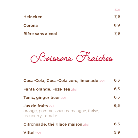
33cl
7,9
Heineken
8,9
Corona
7,9
Bière sans alcool
Boissons Fraiches
6,5
Coca-Cola, Coca-Cola zero, limonade
33cl
6,5
Fanta orange, Fuze Tea
25cl
6,5
Tonic, ginger beer
25cl
6,5
Jus de fruits
25cl
orange, pomme, ananas, mangue, fraise,
cranberry, tomate
6,5
Citronnade, thé glacé maison
25cl
5,9
Vittel
25cl