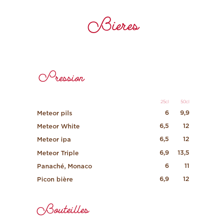
Bieres
Pression
25cl
50cl
6
9,9
Meteor pils
6,5
12
Meteor White
6,5
12
Meteor ipa
6,9
13,5
Meteor Triple
6
11
Panaché, Monaco
6,9
12
Picon bière
Bouteilles