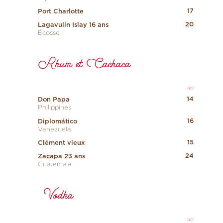
17
Port Charlotte
20
Lagavulin Islay 16 ans
Écosse
Rhum et Cachaca
4cl
14
Don Papa
Philippines
16
Diplomático
Venezuela
15
Clément vieux
24
Zacapa 23 ans
Guatemala
Vodka
4cl