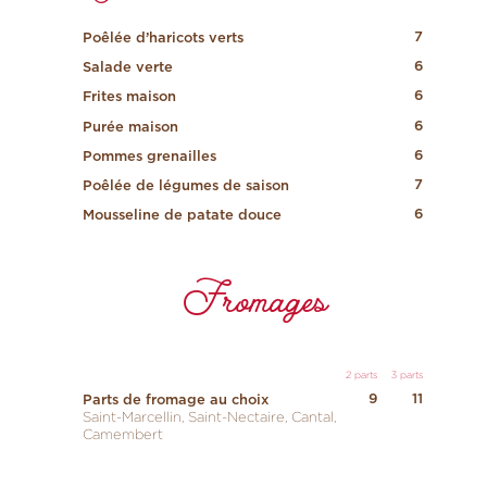
7
Poêlée d’haricots verts
6
Salade verte
6
Frites maison
6
Purée maison
6
Pommes grenailles
7
Poêlée de légumes de saison
6
Mousseline de patate douce
Fromages
2 parts
3 parts
9
11
Parts de fromage au choix
Saint-Marcellin, Saint-Nectaire, Cantal,
Camembert